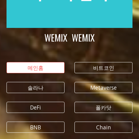
WEMIX WEMIX
메인홈
비트코인
솔라나
Metaverse
DeFi
폴카닷
BNB
Chain