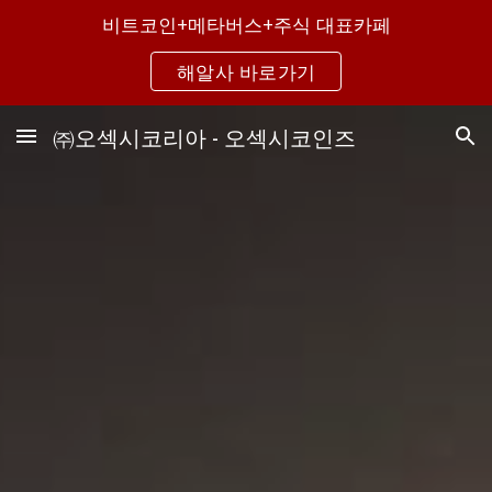
비트코인+메타버스+주식 대표카페
Skip to main content
Skip to navigation
해알사 바로가기
㈜오섹시코리아 - 오섹시코인즈