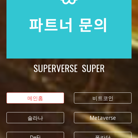
SUPERVERSE SUPER
메인홈
비트코인
솔라나
Metaverse
DeFi
폴카닷