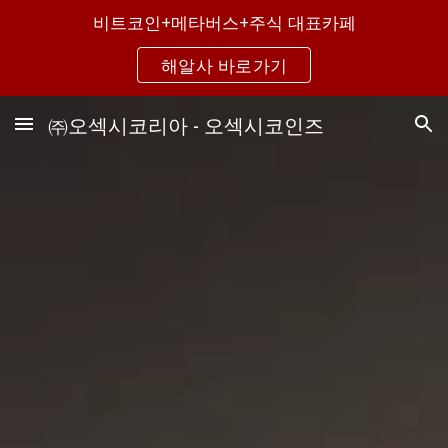
비트코인+메타버스+주식 대표카페
Skip to main content
Skip to navigation
해알사 바로가기
㈜오섹시코리아 - 오섹시코인즈