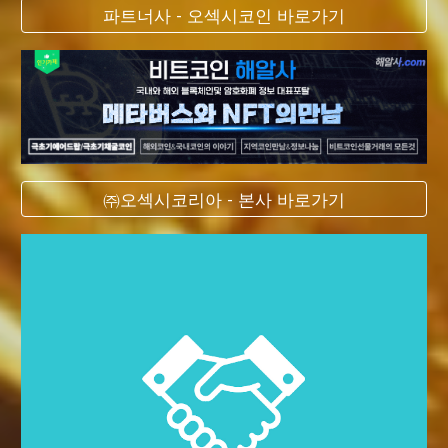
파트너사 - 오섹시코인 바로가기
㈜오섹시코리아 - 본사 바로가기