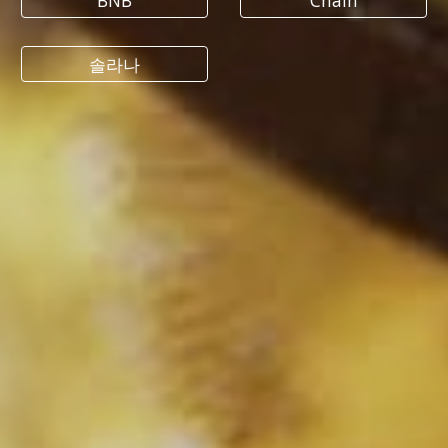
BNB
Chain
솔라나