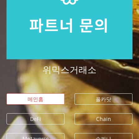
위믹스거래소
메인홈
폴카닷
DeFi
Chain
Metaverse
솔라나