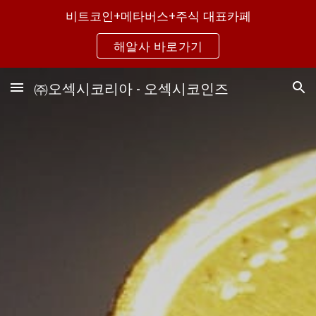
비트코인+메타버스+주식 대표카페
Skip to main content
Skip to navigation
해알사 바로가기
㈜오섹시코리아 - 오섹시코인즈