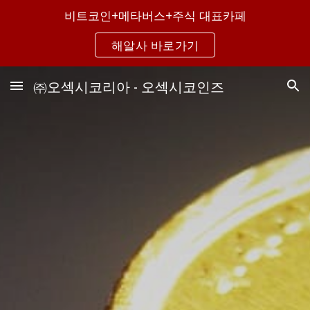
비트코인+메타버스+주식 대표카페
Skip to main content
Skip to navigation
해알사 바로가기
㈜오섹시코리아 - 오섹시코인즈