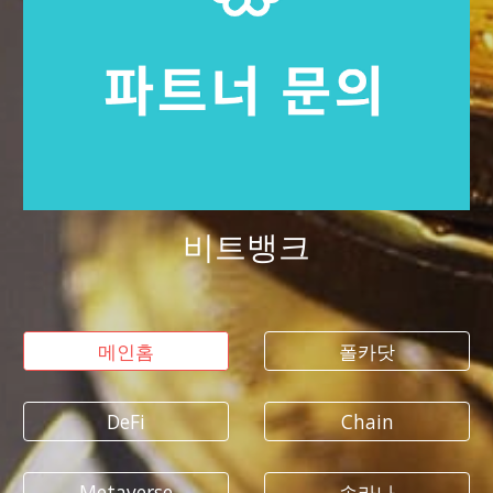
비트뱅크
메인홈
폴카닷
DeFi
Chain
Metaverse
솔라나