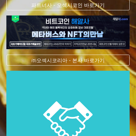
파트너사 - 오섹시코인 바로가기
㈜오섹시코리아 - 본사 바로가기