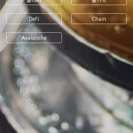
DeFi
Chain
Avalanche