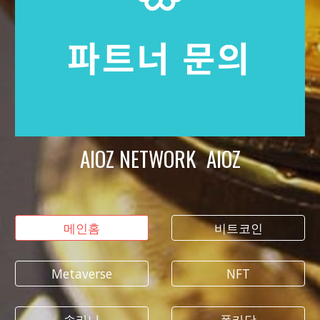
AIOZ NETWORK AIOZ
메인홈
비트코인
Metaverse
NFT
솔라나
폴카닷