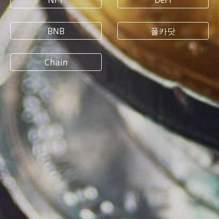
BNB
폴카닷
Chain