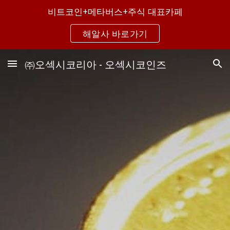
비트코인+메타버스+주식 대표카페
Skip to main content
Skip to navigation
해알사 바로가기
㈜오섹시코리아 - 오섹시코인즈