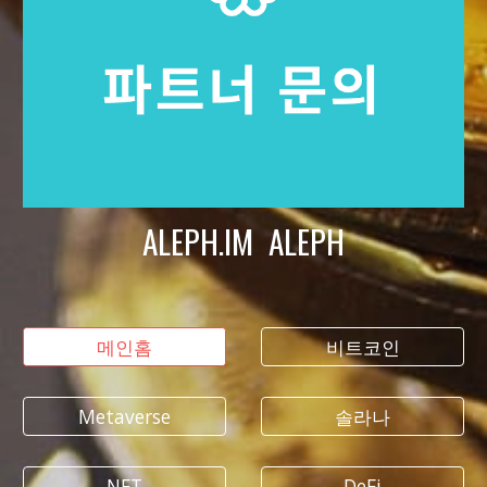
ALEPH.IM ALEPH
메인홈
비트코인
Metaverse
솔라나
NFT
DeFi