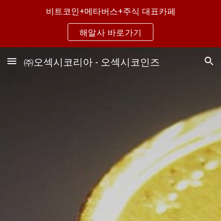
비트코인+메타버스+주식 대표카페
Skip to main content
Skip to navigation
해알사 바로가기
㈜오섹시코리아 - 오섹시코인즈