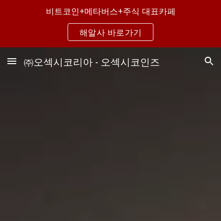
비트코인+메타버스+주식 대표카페
Skip to main content
Skip to navigation
해알사 바로가기
㈜오섹시코리아 - 오섹시코인즈